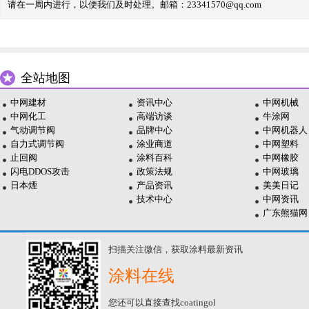
请在一周内进行，以便我们及时处理。邮箱：23341570@qq.com
全站地图
中网建材
资讯中心
中网机械
中网化工
高端访谈
牛涂网
气动调节阀
品牌中心
中网机器人
自力式调节阀
涂业商道
中网塑料
止回阀
涂料百科
中网橡胶
闪电DDOS攻击
政策法规
中网玻璃
日本煙
产品资讯
美美日记
技术中心
中网资讯
广东熊猫网
扫描关注微信，获取涂料最新资讯
涂料在线
您还可以直接查找coatingol