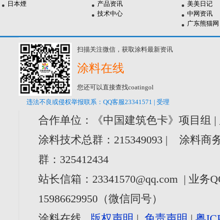
日本煙
产品资讯
美美日记
技术中心
中网资讯
广东熊猫网
扫描关注微信，获取涂料最新资讯
涂料在线
您还可以直接查找coatingol
违法不良或侵权举报联系：QQ客服23341571 | 受理
合作单位：《中国建筑色卡》项目组 |
涂料技术总群：215349093 | 涂料商务
群：325412434
站长信箱：23341570@qq.com | 业务Q
15986629950（微信同号）
涂料在线
版权声明
|
免责声明
|
粤IC