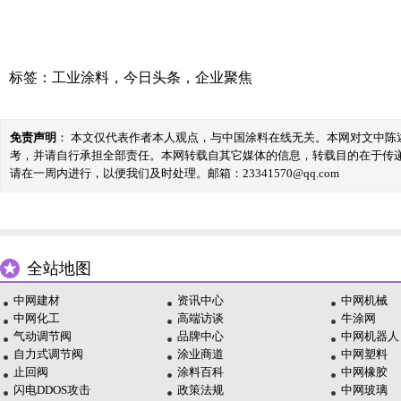
标签：
工业涂料
，
今日头条
，
企业聚焦
免责声明
： 本文仅代表作者本人观点，与中国涂料在线无关。本网对文中
考，并请自行承担全部责任。本网转载自其它媒体的信息，转载目的在于传
请在一周内进行，以便我们及时处理。邮箱：23341570@qq.com
全站地图
中网建材
资讯中心
中网机械
中网化工
高端访谈
牛涂网
气动调节阀
品牌中心
中网机器人
自力式调节阀
涂业商道
中网塑料
止回阀
涂料百科
中网橡胶
闪电DDOS攻击
政策法规
中网玻璃