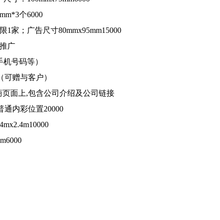
m*3个6000
；广告尺寸80mmx95mm15000
场推广
手机号码等）
张（可赠与客户）
商页面上,包含公司介绍及公司链接
普通内彩位置20000
.4m10000
6000