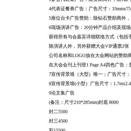
4代表证餐券广告：广告尺寸：33mmx75m
5座位台卡广告赞助：除钻石赞助商外，限1家
6现场演讲广告：20分钟产品介绍及现
获得所有与会嘉宾详细联络方式（包括
除演讲人外，另外获赠大会VIP通票2
公司名称和LOGO放在大会网站的赞助
在大会会刊上刊登1 Page A4四色广告：
7宣传背景墙（大型）唯一；广告尺寸：4mx2
8宣传背景墙(小型）广告尺寸：1.7mx2.4m
9论文集广告
(备注：尺寸210*285mm)封底 8000
封二5500
封三4500
彩15500