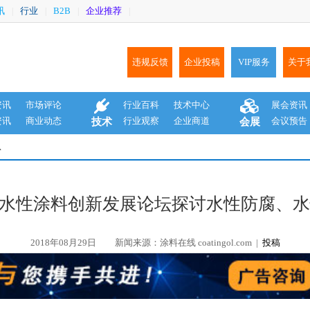
讯
行业
B2B
企业推荐
|
|
|
|
违规反馈
企业投稿
VIP服务
关于
资讯
市场评论
行业百科
技术中心
展会资讯
资讯
商业动态
行业观察
企业商道
会议预告
技术
会展
息
届水性涂料创新发展论坛探讨水性防腐、
2018年08月29日
新闻来源：涂料在线 coatingol.com |
投稿