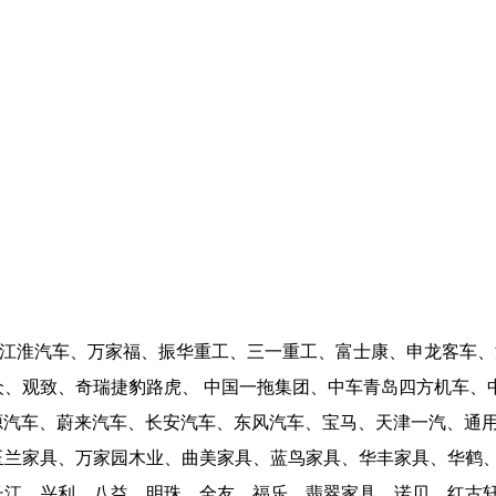
、江淮汽车、万家福、振华重工、三一重工、富士康、申龙客车
众、观致、奇瑞捷豹路虎、 中国一拖集团、中车青岛四方机车、
源汽车、蔚来汽车、长安汽车、东风汽车、宝马、天津一汽、通
玉兰家具、万家园木业、曲美家具、蓝鸟家具、华丰家具、华鹤
长江、兴利、八益、明珠、全友、福乐、翡翠家具、诺贝、红古