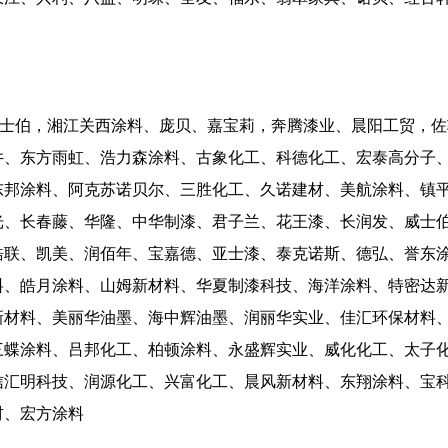
威士伯，湘江关西涂料、庞贝、嘉宝莉，奔腾漆业、晨阳工贸，
井、东方雨虹、浩力森涂料、古象化工、科德化工、宏泰高分子
东邦涂料、阿克苏诺贝尔、三胜化工、久诺建材、美航涂料、镇
光、长春藤、华隆、中华制漆、君子兰、花王漆、长润发、威士
皓联、凯美、润佰年、宝嘉德、亚士漆、泰克诺斯、德弘、誉东
料、皓月涂料、山姆新材料、华夏制漆科技、海洋涂料、特密达
新材料、美丽华油墨、海中辉油墨、润丽华实业、佳汇环保材料
三蝶涂料、吕邦化工、柏顿涂料、永盛辉实业、威化化工、太子
信汇明科技、润源化工、兴富化工、晨风新材料、东翔涂料、宝
材、宏方涂料