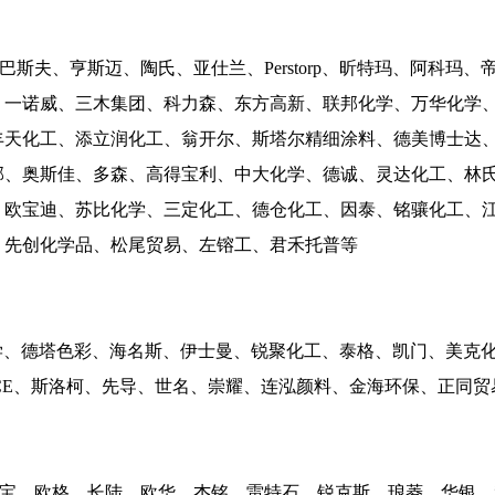
斯夫、亨斯迈、陶氏、亚仕兰、Perstorp、昕特玛、阿科玛
、一诺威、三木集团、科力森、东方高新、联邦化学、万华化学
丰天化工、添立润化工、翁开尔、斯塔尔精细涂料、德美博士达
邦、奥斯佳、多森、高得宝利、中大化学、德诚、灵达化工、林
、欧宝迪、苏比化学、三定化工、德仓化工、因泰、铭骧化工、
、先创化学品、松尾贸易、左镕工、君禾托普等
化学、德塔色彩、海名斯、伊士曼、锐聚化工、泰格、凯门、美克
GRACE、斯洛柯、先导、世名、崇耀、连泓颜料、金海环保、正同
尔宝、欧格、长陆、欧华、杰铭、雷特石、锐克斯、琅菱、华银