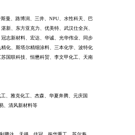
、帝斯曼、路博润、三井、NPU、水性科天、巴
、湛新、东方亚克力、优美特、武汉仕全兴、
、冠志新材料、宏达、华诚、光华伟业、同步
氏精化、斯塔尔精细涂料、三本化学、波特化
江苏国联科技、恒懋科贸、李文甲化工、天南
化工、雅克化工、杰森、华夏奔腾、元庆国
贸易、清风新材料等
、利腾达、天择、佳冠、振华重工、苏尔寿、