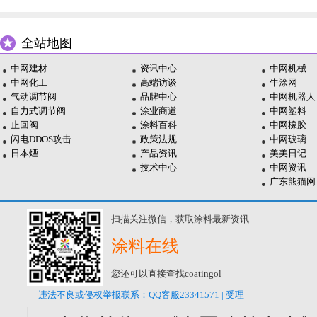
全站地图
中网建材
资讯中心
中网机械
中网化工
高端访谈
牛涂网
气动调节阀
品牌中心
中网机器人
自力式调节阀
涂业商道
中网塑料
止回阀
涂料百科
中网橡胶
闪电DDOS攻击
政策法规
中网玻璃
日本煙
产品资讯
美美日记
技术中心
中网资讯
广东熊猫网
扫描关注微信，获取涂料最新资讯
涂料在线
您还可以直接查找coatingol
违法不良或侵权举报联系：QQ客服23341571 | 受理