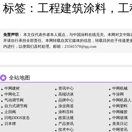
标签：
工程建筑涂料
，
工
免责声明
： 本文仅代表作者本人观点，与中国涂料在线无关。本网对文中
并请自行承担全部责任。本网转载自其它媒体的信息，转载目的在于传递更
内进行，以便我们及时处理。邮箱：23341570@qq.com
全站地图
中网建材
资讯中心
中网机械
中网化工
高端访谈
牛涂网
气动调节阀
品牌中心
中网机器人
自力式调节阀
涂业商道
中网塑料
止回阀
涂料百科
中网橡胶
闪电DDOS攻击
政策法规
中网玻璃
日本煙
产品资讯
美美日记
技术中心
中网资讯