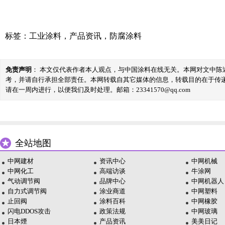
标签：
工业涂料
，
产品资讯
，
防腐涂料
免责声明
： 本文仅代表作者本人观点，与中国涂料在线无关。本网对文中
考，并请自行承担全部责任。本网转载自其它媒体的信息，转载目的在于传
请在一周内进行，以便我们及时处理。邮箱：23341570@qq.com
全站地图
中网建材
资讯中心
中网机械
中网化工
高端访谈
牛涂网
气动调节阀
品牌中心
中网机器人
自力式调节阀
涂业商道
中网塑料
止回阀
涂料百科
中网橡胶
闪电DDOS攻击
政策法规
中网玻璃
日本煙
产品资讯
美美日记