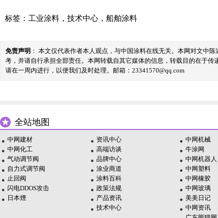
标签：
工业涂料
，
技术中心
，
船舶涂料
免责声明
： 本文仅代表作者本人观点，与中国涂料在线无关。本网对文中
考，并请自行承担全部责任。本网转载自其它媒体的信息，转载目的在于传
请在一周内进行，以便我们及时处理。邮箱：23341570@qq.com
全站地图
中网建材
资讯中心
中网机械
中网化工
高端访谈
牛涂网
气动调节阀
品牌中心
中网机器人
自力式调节阀
涂业商道
中网塑料
止回阀
涂料百科
中网橡胶
闪电DDOS攻击
政策法规
中网玻璃
日本煙
产品资讯
美美日记
技术中心
中网资讯
广东熊猫网