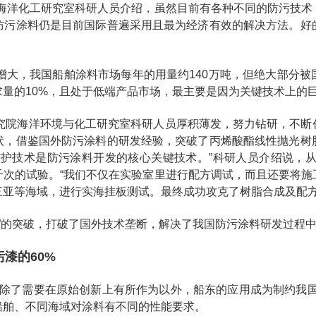
院海洋化工研究室科研人员介绍，虽然目前有各种不同的防污技术
防污涂料仍是目前国际普遍采用且最为经济有效的解决方法。好
。
增大，我国船舶涂料市场每年的用量约140万吨，但绝大部分被
量的10%，且处于低端产品市场，最主要是因为关键技术上的
究院海洋环境与化工研究室科研人员厚积薄发，努力钻研，不断
状，借鉴国外防污涂料的研发经验，突破了丙烯酸酯线性抛光树
护技术是防污涂料开发的核心关键技术。”科研人员介绍说，从
千次的试验。“我们不仅在实验室里进行配方调试，而且还要将施
三亚等海域，进行实海挂板测试。最终成功攻克了树脂合成及配方
有”的突破，打破了国外技术垄断，解决了我国防污涂料研发过程
漆的60%
，除了需要在原始创新上有所作为以外，船东的应用成为制约我国
船舶、不同海域对涂料有不同的性能要求。