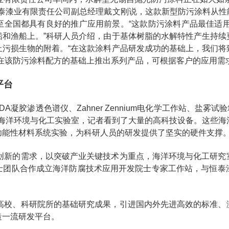
恒泰漆业有限责任公司副总经理戴文刚说，这款新型防污涂料从
全国都具有良好的推广应用前景。“这款防污涂料产品最佳适用
船和渔船上。”科研人员介绍，由于基体树脂的水解特性产生持续
止污损生物的附着。“在这款涂料产品研发成功的基础上，我们将
步在该防污涂料配方的基础上推出系列产品，可根据客户的应用需
平台
 TDA凝胶渗透色谱仪、Zahner Zennium电化学工作站、盐雾试验
究院海洋环境与化工实验室，记者看到了大量的高科技设备。这些
功能性材料系统实验，为科研人员的研发提供了坚实的硬件支撑
创新的需求，以突破产业关键技术为重点，海洋环境与化工研究
士团队合作成立海洋防腐技术应用开发院士专家工作站，与恒泰
高校、科研院所的基础研究成果，引进国内外先进高效的标准、
造一流研发平台。