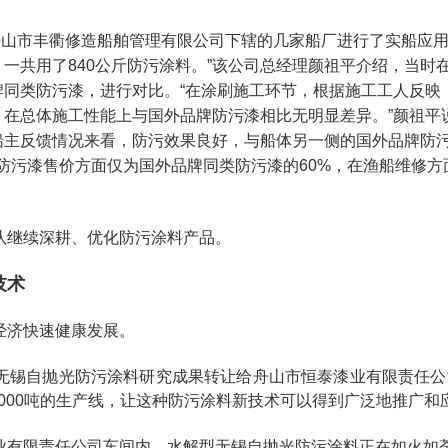
舟山市丰衢修造船舶管理有限公司下辖的几家船厂进行了实船应用。“
一共用了840公斤防污涂料。”该公司总经理颜祖平介绍，当时
牌同类防污漆，进行对比。“在涂刷施工环节，根据施工工人反映
，在总体施工性能上与国外品牌防污漆相比无明显差异。”颜祖平
船主反馈情况来看，防污效果良好，与船体另一侧的国外品牌防
该防污漆售价方面仅为国外品牌同类防污漆的60%，在渔船维修方
队继续深耕、优化防污涂料产品。
技术
经济快速健康发展。
无锡自抛光防污涂料研究成果转让给舟山市恒泰漆业有限责任公司
000吨的生产线，让这种防污涂料新技术可以得到广泛地推广和
业有限责任公司车间内，水解型无锡自抛光防污涂料正在如火如荼