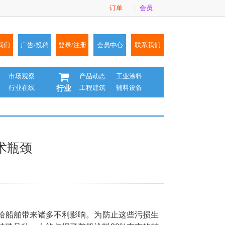
订单
会员
|
我们
广告/投稿
登录/注册
会员中心
联系我们
市场观察
产品动态
工业涂料
行业在线
工程建筑
辅料设备
行业
术瓶颈
给船舶带来诸多不利影响。为防止这些污损生