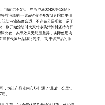
我们共分3批，在浙岱渔02426等12艘不
在每艘渔船的一侧涂省海洋开发研究院自主研
，该防污漆黏度合适、不存在分层现象，易于
说，刚开始涂装时大家对该防污涂料还持有怀
污漆比较，实际效果无明显差异，实际使用均
面可替代国外品牌防污漆。”对于该产品的推
，为该产品走向市场打通了“最后一公里”。
应用。
地生产。“从今年休渔期开始到目前，已经销