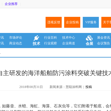
企业推荐
|
|
违规反馈
企业投稿
VIP服务
关于
资讯
市场评论
行业百科
技术中心
展会资讯
资讯
商业动态
行业观察
企业商道
会议预告
技术
会展
息
自主研发的海洋船舶防污涂料突破关键技
2018年08月31日
新闻来源：慧聪涂料网 |
投稿
，如藤壶、水螅、海虹、海藻、石灰虫等，它们附着于船底，会