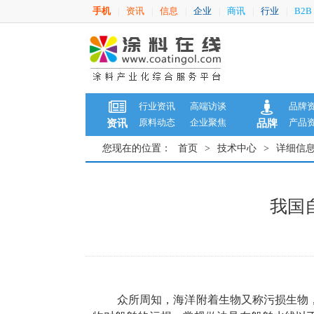
手机
资讯
信息
企业
商讯
行业
B2B
|
|
|
|
|
|
行业资讯
高端访谈
品牌
原料动态
企业聚焦
产品
资讯
品牌
您现在的位置：
首页
>
技术中心
>
详细信
我国
众所周知，海洋附着生物又称污损生物