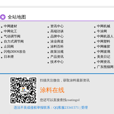
全站地图
中网建材
资讯中心
中网机械
中网化工
高端访谈
牛涂网
气动调节阀
品牌中心
中网机器人
自力式调节阀
涂业商道
中网塑料
止回阀
涂料百科
中网橡胶
闪电DDOS攻击
政策法规
中网玻璃
日本煙
产品资讯
美美日记
技术中心
中网资讯
广东熊猫网
扫描关注微信，获取涂料最新资讯
涂料在线
您还可以直接查找coatingol
违法不良或侵权举报联系：QQ客服23341571 | 受理