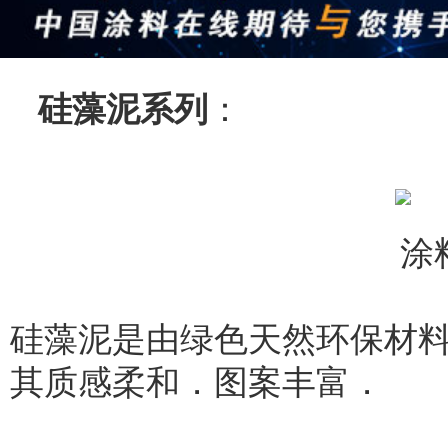
硅藻泥系列
：
硅藻泥是由绿色天然环保材
其质感柔和．图案丰富．