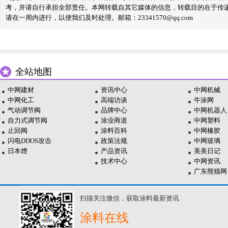
考，并请自行承担全部责任。本网转载自其它媒体的信息，转载目的在于传
请在一周内进行，以便我们及时处理。邮箱：23341570@qq.com
全站地图
中网建材
资讯中心
中网机械
中网化工
高端访谈
牛涂网
气动调节阀
品牌中心
中网机器人
自力式调节阀
涂业商道
中网塑料
止回阀
涂料百科
中网橡胶
闪电DDOS攻击
政策法规
中网玻璃
日本煙
产品资讯
美美日记
技术中心
中网资讯
广东熊猫网
扫描关注微信，获取涂料最新资讯
涂料在线