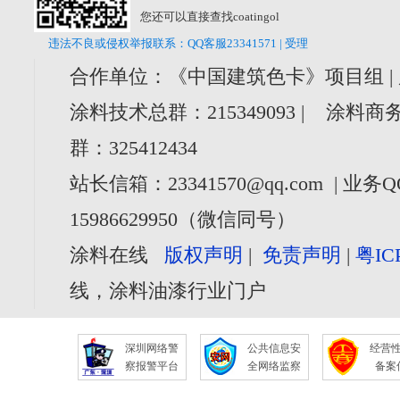
您还可以直接查找coatingol
违法不良或侵权举报联系：QQ客服23341571 | 受理
合作单位：《中国建筑色卡》项目组 |
涂料技术总群：215349093 | 涂料商务
群：325412434
站长信箱：23341570@qq.com | 业务Q
15986629950（微信同号）
涂料在线
版权声明
|
免责声明
|
粤IC
线，涂料油漆行业门户
深圳网络警
公共信息安
经营
察报警平台
全网络监察
备案