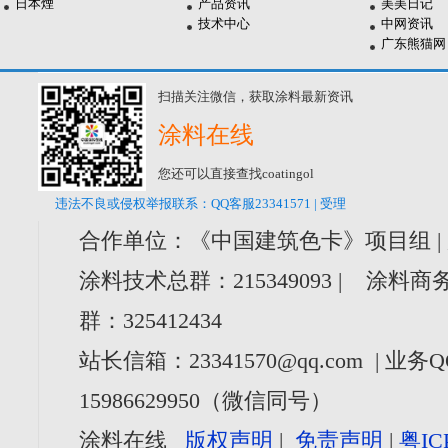
日本煙
产品资讯
美美日记
技术中心
中网资讯
广东熊猫网
扫描关注微信，获取涂料最新资讯
涂料在线
您还可以直接查找coatingol
违法不良或侵权举报联系：QQ客服23341571 | 受理
合作单位：《中国建筑色卡》项目组 |
涂料技术总群：215349093 | 涂料商务
群：325412434
站长信箱：23341570@qq.com | 业务Q
15986629950（微信同号）
涂料在线
版权声明
|
免责声明
|
粤IC