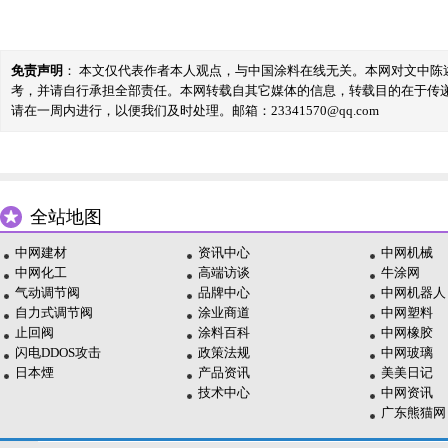
免责声明
： 本文仅代表作者本人观点，与中国涂料在线无关。本网对文中
考，并请自行承担全部责任。本网转载自其它媒体的信息，转载目的在于传
请在一周内进行，以便我们及时处理。邮箱：23341570@qq.com
全站地图
中网建材
资讯中心
中网机械
中网化工
高端访谈
牛涂网
气动调节阀
品牌中心
中网机器人
自力式调节阀
涂业商道
中网塑料
止回阀
涂料百科
中网橡胶
闪电DDOS攻击
政策法规
中网玻璃
日本煙
产品资讯
美美日记
技术中心
中网资讯
广东熊猫网