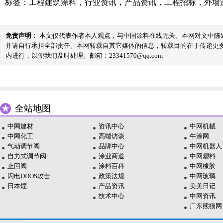
标签：
工程建筑涂料
，
行业资讯
，
产品资讯
，
工程招标
，
外墙
免责声明
： 本文仅代表作者本人观点，与中国涂料在线无关。本网对文中
并请自行承担全部责任。本网转载自其它媒体的信息，转载目的在于传递更
内进行，以便我们及时处理。邮箱：23341570@qq.com
全站地图
中网建材
资讯中心
中网机械
中网化工
高端访谈
牛涂网
气动调节阀
品牌中心
中网机器人
自力式调节阀
涂业商道
中网塑料
止回阀
涂料百科
中网橡胶
闪电DDOS攻击
政策法规
中网玻璃
日本煙
产品资讯
美美日记
技术中心
中网资讯
广东熊猫网