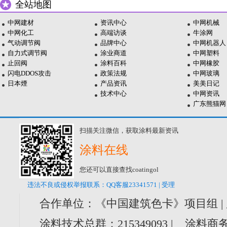
全站地图
中网建材
资讯中心
中网机械
中网化工
高端访谈
牛涂网
气动调节阀
品牌中心
中网机器人
自力式调节阀
涂业商道
中网塑料
止回阀
涂料百科
中网橡胶
闪电DDOS攻击
政策法规
中网玻璃
日本煙
产品资讯
美美日记
技术中心
中网资讯
广东熊猫网
扫描关注微信，获取涂料最新资讯
涂料在线
您还可以直接查找coatingol
违法不良或侵权举报联系：QQ客服23341571 | 受理
合作单位：《中国建筑色卡》项目组 |
涂料技术总群：215349093 | 涂料商务