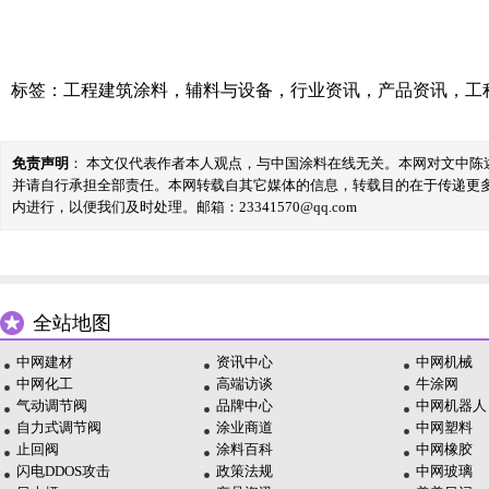
标签：
工程建筑涂料
，
辅料与设备
，
行业资讯
，
产品资讯
，
工
免责声明
： 本文仅代表作者本人观点，与中国涂料在线无关。本网对文中
并请自行承担全部责任。本网转载自其它媒体的信息，转载目的在于传递更
内进行，以便我们及时处理。邮箱：23341570@qq.com
全站地图
中网建材
资讯中心
中网机械
中网化工
高端访谈
牛涂网
气动调节阀
品牌中心
中网机器人
自力式调节阀
涂业商道
中网塑料
止回阀
涂料百科
中网橡胶
闪电DDOS攻击
政策法规
中网玻璃