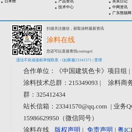
日本煙
产品资讯
美美日记
技术中心
中网资讯
广东熊猫网
扫描关注微信，获取涂料最新资讯
涂料在线
您还可以直接查找coatingol
违法不良或侵权举报联系：QQ客服23341571 | 受理
合作单位：《中国建筑色卡》项目组 |
涂料技术总群：215349093 | 涂料商务
群：325412434
站长信箱：23341570@qq.com | 业务Q
15986629950（微信同号）
涂料在线
版权声明
|
免责声明
|
粤IC