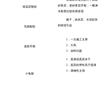
砂浆层，使砂浆层开裂，一般淋
保温层裂纹
水检查比较容易发现
腻子，抹灰层、水泥砂灰
的收缩引起
毛细裂纹
1．一次施工太厚
2．大风
成形开裂
3．涂料问题
1．底漆或底层未干
2．底层的弹性高于面漆
3
．
漆钢性太强
小龟裂