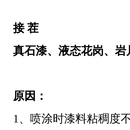
接 茬
真石漆、液态花岗、岩
原因：
1、喷涂时漆料粘稠度