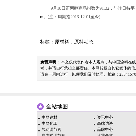
9月18日正丙醇商品指数为91.32，与昨日持平，较周
m
。(注：周期指2013-12-01至今)
标签：
原材料
，
原料动态
免责声明
： 本文仅代表作者本人观点，与中国涂料在
考，并请自行承担全部责任。本网转载自其它媒体的信
请在一周内进行，以便我们及时处理。邮箱：23341570@
全站地图
中网建材
资讯中心
中网化工
高端访谈
气动调节阀
品牌中心
自力式调节阀
涂业商道