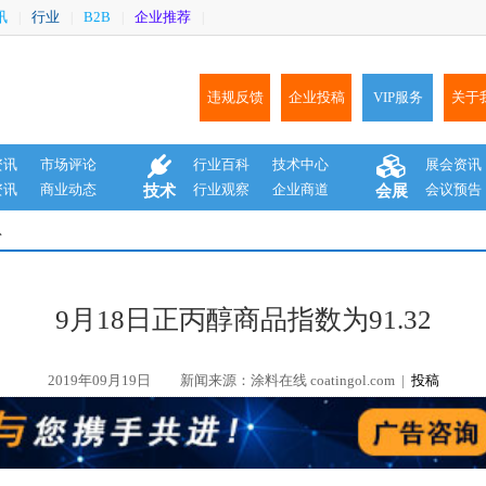
讯
行业
B2B
企业推荐
|
|
|
|
违规反馈
企业投稿
VIP服务
关于
资讯
市场评论
行业百科
技术中心
展会资讯
资讯
商业动态
行业观察
企业商道
会议预告
技术
会展
息
9月18日正丙醇商品指数为91.32
2019年09月19日
新闻来源：涂料在线 coatingol.com |
投稿