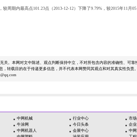
期内最高点101.23点（2013-12-12）下降了9.79%，较2015年11月05
线无关。本网对文中陈述、观点判断保持中立，不对所包含内容的准确性、可靠
息，转载目的在于传递更多信息，并不代表本网赞同其观点和对其真实性负责
qq.com
中网机械
行业中心
市场
牛涂网
今日头条
企业
中网机器人
会展中心
中网
中网塑料
涂装应用
工程