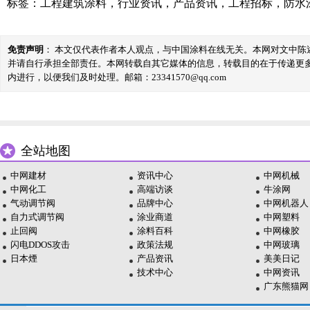
标签：
工程建筑涂料
，
行业资讯
，
产品资讯
，
工程招标
，
防水
免责声明
： 本文仅代表作者本人观点，与中国涂料在线无关。本网对文中
并请自行承担全部责任。本网转载自其它媒体的信息，转载目的在于传递更
内进行，以便我们及时处理。邮箱：23341570@qq.com
全站地图
中网建材
资讯中心
中网机械
中网化工
高端访谈
牛涂网
气动调节阀
品牌中心
中网机器人
自力式调节阀
涂业商道
中网塑料
止回阀
涂料百科
中网橡胶
闪电DDOS攻击
政策法规
中网玻璃
日本煙
产品资讯
美美日记
技术中心
中网资讯
广东熊猫网