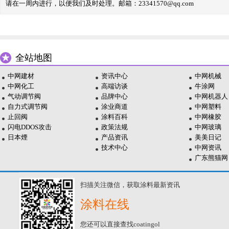
请在一周内进行，以便我们及时处理。邮箱：23341570@qq.com
全站地图
中网建材
资讯中心
中网机械
中网化工
高端访谈
牛涂网
气动调节阀
品牌中心
中网机器人
自力式调节阀
涂业商道
中网塑料
止回阀
涂料百科
中网橡胶
闪电DDOS攻击
政策法规
中网玻璃
日本煙
产品资讯
美美日记
技术中心
中网资讯
广东熊猫网
扫描关注微信，获取涂料最新资讯
涂料在线
您还可以直接查找coatingol