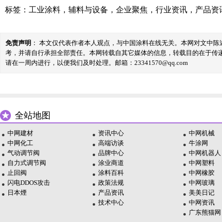
标签：
工业涂料
，
辅料与设备
，
企业聚焦
，
行业资讯
，
产品资
免责声明
： 本文仅代表作者本人观点，与中国涂料在线无关。本网对文中
考，并请自行承担全部责任。本网转载自其它媒体的信息，转载目的在于传
请在一周内进行，以便我们及时处理。邮箱：23341570@qq.com
全站地图
中网建材
资讯中心
中网机械
中网化工
高端访谈
牛涂网
气动调节阀
品牌中心
中网机器人
自力式调节阀
涂业商道
中网塑料
止回阀
涂料百科
中网橡胶
闪电DDOS攻击
政策法规
中网玻璃
日本煙
产品资讯
美美日记
技术中心
中网资讯
广东熊猫网