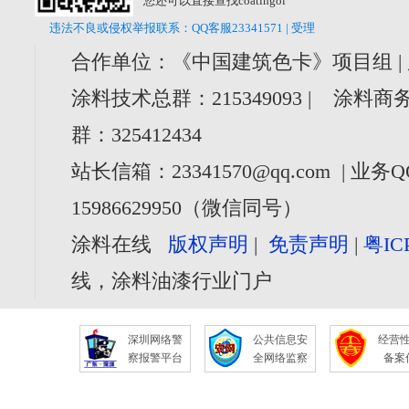
您还可以直接查找coatingol
违法不良或侵权举报联系：QQ客服23341571 | 受理
合作单位：《中国建筑色卡》项目组 |
涂料技术总群：215349093 | 涂料商务
群：325412434
站长信箱：23341570@qq.com | 业务Q
15986629950（微信同号）
涂料在线
版权声明
|
免责声明
|
粤IC
线，涂料油漆行业门户
深圳网络警
公共信息安
经营
察报警平台
全网络监察
备案