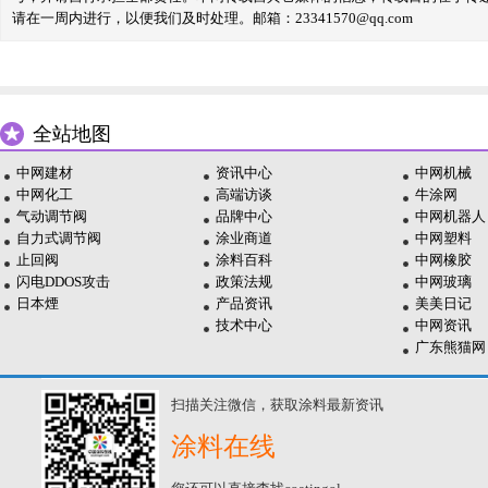
请在一周内进行，以便我们及时处理。邮箱：23341570@qq.com
全站地图
中网建材
资讯中心
中网机械
中网化工
高端访谈
牛涂网
气动调节阀
品牌中心
中网机器人
自力式调节阀
涂业商道
中网塑料
止回阀
涂料百科
中网橡胶
闪电DDOS攻击
政策法规
中网玻璃
日本煙
产品资讯
美美日记
技术中心
中网资讯
广东熊猫网
扫描关注微信，获取涂料最新资讯
涂料在线