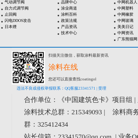
气动调节阀
品牌中心
中网机器人
自力式调节阀
涂业商道
中网塑料
止回阀
涂料百科
中网橡胶
闪电DDOS攻击
政策法规
中网玻璃
日本煙
产品资讯
美美日记
技术中心
中网资讯
广东熊猫网
扫描关注微信，获取涂料最新资讯
涂料在线
您还可以直接查找coatingol
违法不良或侵权举报联系：QQ客服23341571 | 受理
合作单位：《中国建筑色卡》项目组 |
涂料技术总群：215349093 | 涂料商务
群：325412434
站长信箱：23341570@qq.com | 业务Q