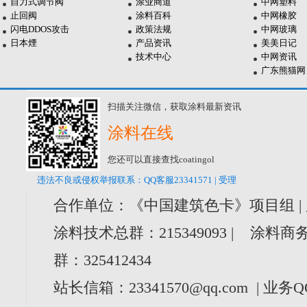
自力式调节阀
涂业商道
中网塑料
止回阀
涂料百科
中网橡胶
闪电DDOS攻击
政策法规
中网玻璃
日本煙
产品资讯
美美日记
技术中心
中网资讯
广东熊猫网
扫描关注微信，获取涂料最新资讯
涂料在线
您还可以直接查找coatingol
违法不良或侵权举报联系：QQ客服23341571 | 受理
合作单位：《中国建筑色卡》项目组 |
涂料技术总群：215349093 | 涂料商务
群：325412434
站长信箱：23341570@qq.com | 业务Q