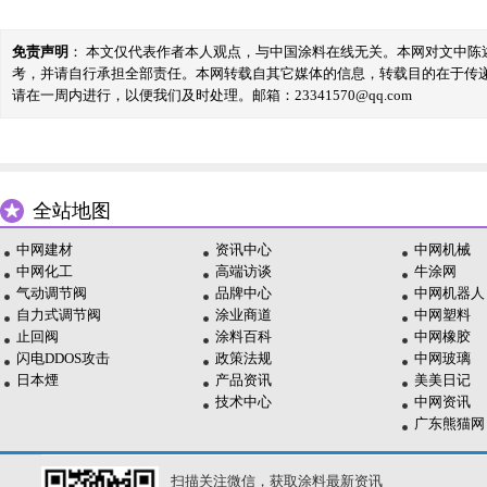
免责声明
： 本文仅代表作者本人观点，与中国涂料在线无关。本网对文中
考，并请自行承担全部责任。本网转载自其它媒体的信息，转载目的在于传
请在一周内进行，以便我们及时处理。邮箱：23341570@qq.com
全站地图
中网建材
资讯中心
中网机械
中网化工
高端访谈
牛涂网
气动调节阀
品牌中心
中网机器人
自力式调节阀
涂业商道
中网塑料
止回阀
涂料百科
中网橡胶
闪电DDOS攻击
政策法规
中网玻璃
日本煙
产品资讯
美美日记
技术中心
中网资讯
广东熊猫网
扫描关注微信，获取涂料最新资讯