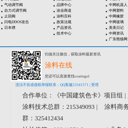
气动调节阀
品牌中心
中网机器人
自力式调节阀
涂业商道
中网塑料
止回阀
涂料百科
中网橡胶
闪电DDOS攻击
政策法规
中网玻璃
日本煙
产品资讯
美美日记
技术中心
中网资讯
广东熊猫网
扫描关注微信，获取涂料最新资讯
涂料在线
您还可以直接查找coatingol
违法不良或侵权举报联系：QQ客服23341571 | 受理
合作单位：《中国建筑色卡》项目组 |
涂料技术总群：215349093 | 涂料商务
群：325412434