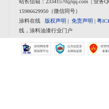
站长信箱：23341570@qq.com | 业务Q
15986629950（微信同号）
涂料在线
版权声明
|
免责声明
|
粤IC
线，涂料油漆行业门户
深圳网络警
公共信息安
经营
察报警平台
全网络监察
备案