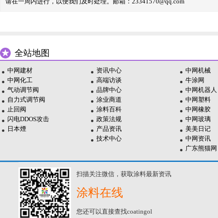
请在一周内进行，以便我们及时处理。邮箱：23341570@qq.com
全站地图
中网建材
资讯中心
中网机械
中网化工
高端访谈
牛涂网
气动调节阀
品牌中心
中网机器人
自力式调节阀
涂业商道
中网塑料
止回阀
涂料百科
中网橡胶
闪电DDOS攻击
政策法规
中网玻璃
日本煙
产品资讯
美美日记
技术中心
中网资讯
广东熊猫网
扫描关注微信，获取涂料最新资讯
涂料在线
您还可以直接查找coatingol