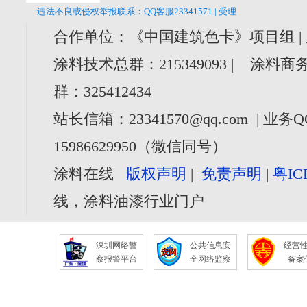
违法不良或侵权举报联系：QQ客服23341571 | 受理
合作单位：《中国建筑色卡》项目组 |
涂料技术总群：215349093 | 涂料商务
群：325412434
站长信箱：23341570@qq.com | 业务Q
15986629950（微信同号）
涂料在线
版权声明
|
免责声明
|
粤IC
线，涂料油漆行业门户
深圳网络警
公共信息安
经营
察报警平台
全网络监察
备案