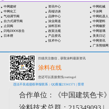
中网建材
资讯中心
中网机械
中网化工
高端访谈
牛涂网
气动调节阀
品牌中心
中网机器人
自力式调节阀
涂业商道
中网塑料
止回阀
涂料百科
中网橡胶
闪电DDOS攻击
政策法规
中网玻璃
日本煙
产品资讯
美美日记
技术中心
中网资讯
广东熊猫网
扫描关注微信，获取涂料最新资讯
涂料在线
您还可以直接查找coatingol
违法不良或侵权举报联系：QQ客服23341571 | 受理
合作单位：《中国建筑色卡》
涂料技术总群：215349093 