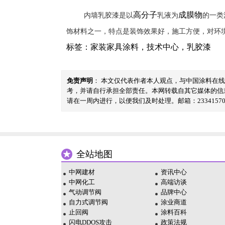
高分子
成膜物
内墙乳胶漆是以
乳液为
的一类
饰材料之一，特点是装饰效果好，施工方便，对环
标签：
家装家具涂料
，
技术中心
，
乳胶漆
免责声明
： 本文仅代表作者本人观点，与中国涂料在
考，并请自行承担全部责任。本网转载自其它媒体的信
请在一周内进行，以便我们及时处理。邮箱：23341570@
全站地图
中网建材
资讯中心
中网化工
高端访谈
气动调节阀
品牌中心
自力式调节阀
涂业商道
止回阀
涂料百科
闪电DDOS攻击
政策法规