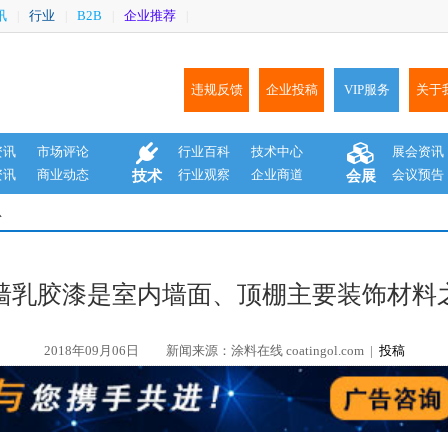
讯
行业
B2B
企业推荐
|
|
|
|
违规反馈
企业投稿
VIP服务
关于
资讯
市场评论
行业百科
技术中心
展会资讯
资讯
商业动态
行业观察
企业商道
会议预告
技术
会展
息
内墙乳胶漆是室内墙面、顶棚主要装饰材料
2018年09月06日
新闻来源：涂料在线 coatingol.com |
投稿