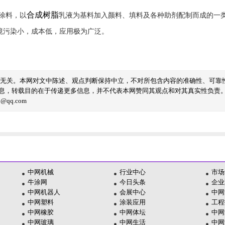
合成树脂
涂料，以
乳液为基料加入颜料、填料及各种助剂配制而成的一
境污染小，成本低，应用极为广泛。
线无关。本网对文中陈述、观点判断保持中立，不对所包含内容的准确性、可靠
息，转载目的在于传递更多信息，并不代表本网赞同其观点和对其真实性负责
qq.com
中网机械
行业中心
市场
牛涂网
今日头条
企业
中网机器人
会展中心
中网
中网塑料
涂装应用
工程
中网橡胶
中网体坛
中网
中网玻璃
中网生活
中网