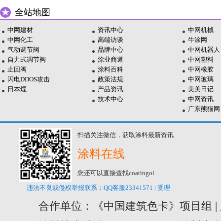
全站地图
中网建材
资讯中心
中网机械
中网化工
高端访谈
牛涂网
气动调节阀
品牌中心
中网机器人
自力式调节阀
涂业商道
中网塑料
止回阀
涂料百科
中网橡胶
闪电DDOS攻击
政策法规
中网玻璃
日本煙
产品资讯
美美日记
技术中心
中网资讯
广东熊猫网
扫描关注微信，获取涂料最新资讯
涂料在线
您还可以直接查找coatingol
违法不良或侵权举报联系：QQ客服23341571 | 受理
合作单位：《中国建筑色卡》项目组 |