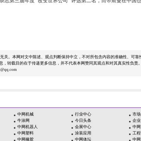
第三届年度“改变世界公司”评选第二名，而帝斯曼在中国也入选
线无关。本网对文中陈述、观点判断保持中立，不对所包含内容的准确性、可靠
息，转载目的在于传递更多信息，并不代表本网赞同其观点和对其真实性负责
qq.com
中网机械
行业中心
市场
牛涂网
今日头条
企业
中网机器人
会展中心
中网
中网塑料
涂装应用
工程
中网橡胶
中网体坛
中网