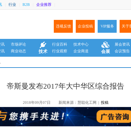
讯
行业
B2B
企业推荐
|
|
|
|
违规反馈
企业投稿
VIP服务
关于
资讯
市场评论
行业百科
技术中心
展会资讯
资讯
商业动态
行业观察
企业商道
会议预告
技术
会展
息
帝斯曼发布2017年大中华区综合报告
2018年09月07日
新闻来源：慧聪化工网 |
投稿