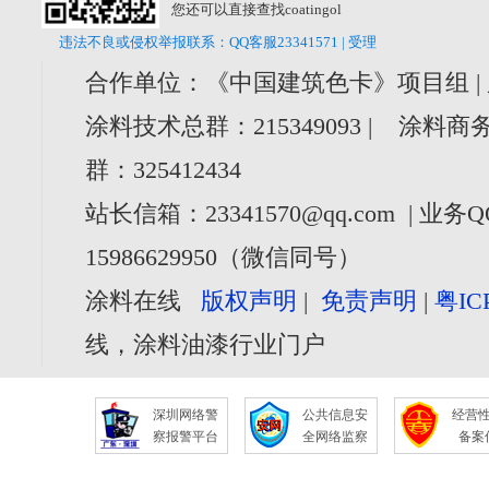
您还可以直接查找coatingol
违法不良或侵权举报联系：QQ客服23341571 | 受理
合作单位：《中国建筑色卡》项目组 |
涂料技术总群：215349093 | 涂料商务
群：325412434
站长信箱：23341570@qq.com | 业务Q
15986629950（微信同号）
涂料在线
版权声明
|
免责声明
|
粤IC
线，涂料油漆行业门户
深圳网络警
公共信息安
经营
察报警平台
全网络监察
备案