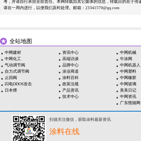
考，并请自行承担全部责任。本网转载自其它媒体的信息，转载目的在于传
请在一周内进行，以便我们及时处理。邮箱：23341570@qq.com
全站地图
中网建材
资讯中心
中网机械
中网化工
高端访谈
牛涂网
气动调节阀
品牌中心
中网机器人
自力式调节阀
涂业商道
中网塑料
止回阀
涂料百科
中网橡胶
闪电DDOS攻击
政策法规
中网玻璃
日本煙
产品资讯
美美日记
技术中心
中网资讯
广东熊猫网
扫描关注微信，获取涂料最新资讯
涂料在线