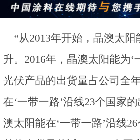
“从2013年开始，晶澳太
升。2016年，晶澳太阳能为
光伏产品的出货量占公司全年发
在‘一带一路’沿线23个国家
澳太阳能在‘一带一路’沿线2