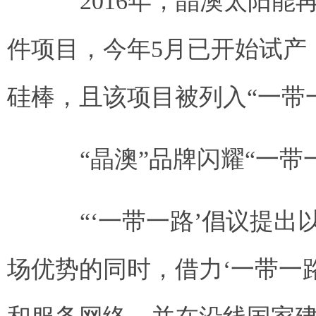
2016年，晶澳太阳能再次
件项目，今年5月已开始试产
硅棒，且该项目被列入“一带
“晶澳”品牌闪耀“一带一
“‘一带一路’倡议提出
场优势的同时，借力‘一带一