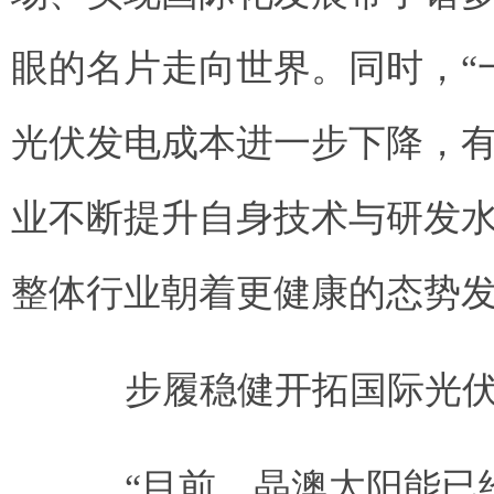
眼的名片走向世界。同时，“
光伏发电成本进一步下降，有
业不断提升自身技术与研发
整体行业朝着更健康的态势
步履稳健开拓国际光伏
“目前，晶澳太阳能已经