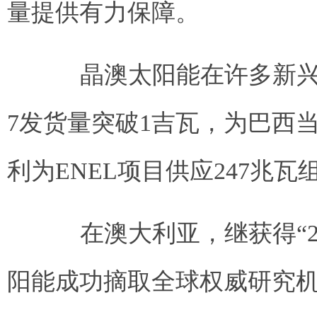
量提供有力保障。
晶澳太阳能在许多新兴市
7发货量突破1吉瓦，为巴西
利为ENEL项目供应247兆瓦
在澳大利亚，继获得“20
阳能成功摘取全球权威研究机构Eu