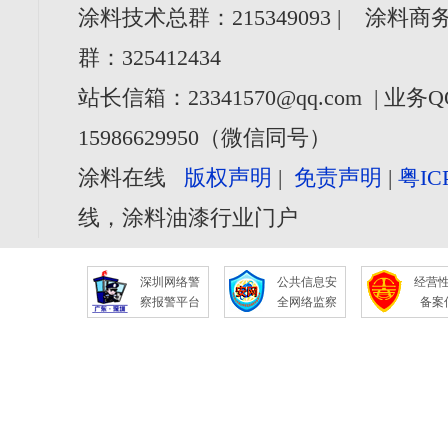
涂料技术总群：215349093 | 涂料商务
群：325412434
站长信箱：23341570@qq.com | 业务Q
15986629950（微信同号）
涂料在线
版权声明
|
免责声明
|
粤IC
线，涂料油漆行业门户
深圳网络警
公共信息安
经营
察报警平台
全网络监察
备案