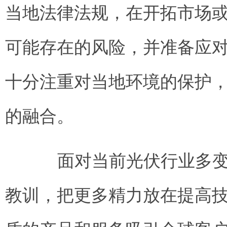
当地法律法规，在开拓市场
可能存在的风险，并准备应
十分注重对当地环境的保护
的融合。
面对当前光伏行业多变的
教训，把更多精力放在提高