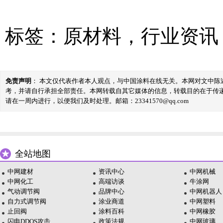
标签：
原材料
，
行业资讯
免责声明
： 本文仅代表作者本人观点，与中国涂料在线无关。本网对文中
考，并请自行承担全部责任。本网转载自其它媒体的信息，转载目的在于传
请在一周内进行，以便我们及时处理。邮箱：23341570@qq.com
全站地图
中网建材
资讯中心
中网机械
中网化工
高端访谈
牛涂网
气动调节阀
品牌中心
中网机器人
自力式调节阀
涂业商道
中网塑料
止回阀
涂料百科
中网橡胶
闪电DDOS攻击
政策法规
中网玻璃