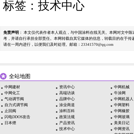
标签：
技术中心
免责声明
： 本文仅代表作者本人观点，与中国涂料在线无关。本网对文中
考，并请自行承担全部责任。本网转载自其它媒体的信息，转载目的在于传
请在一周内进行，以便我们及时处理。邮箱：23341570@qq.com
全站地图
中网建材
资讯中心
中网机械
中网化工
高端访谈
牛涂网
气动调节阀
品牌中心
中网机器人
自力式调节阀
涂业商道
中网塑料
止回阀
涂料百科
中网橡胶
闪电DDOS攻击
政策法规
中网玻璃
日本煙
产品资讯
美美日记
技术中心
中网资讯