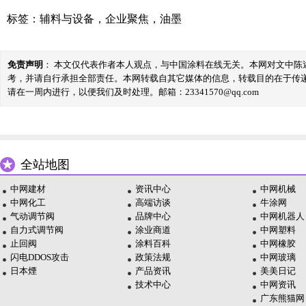
标签：
辅料与设备
，
企业聚焦
，
油墨
免责声明
： 本文仅代表作者本人观点，与中国涂料在线无关。本网对文中
考，并请自行承担全部责任。本网转载自其它媒体的信息，转载目的在于传
请在一周内进行，以便我们及时处理。邮箱：23341570@qq.com
全站地图
中网建材
资讯中心
中网机械
中网化工
高端访谈
牛涂网
气动调节阀
品牌中心
中网机器人
自力式调节阀
涂业商道
中网塑料
止回阀
涂料百科
中网橡胶
闪电DDOS攻击
政策法规
中网玻璃
日本煙
产品资讯
美美日记
技术中心
中网资讯
广东熊猫网