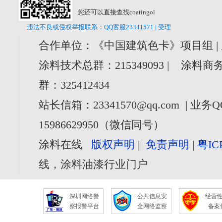
您还可以直接查找coatingol
违法不良或侵权举报联系：QQ客服23341571 | 受理
合作单位：《中国建筑色卡》项目组 |
涂料技术总群：215349093 | 涂料商务
群：325412434
站长信箱：23341570@qq.com | 业务Q
15986629950（微信同号）
涂料在线
版权声明
|
免责声明
|
粤IC
线，涂料油漆行业门户
深圳网络警
公共信息安
经营
察报警平台
全网络监察
备案