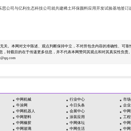
乐思公司与亿利生态科技公司就共建稀土环保颜料应用开发试验基地签订
线无关。本网对文中陈述、观点判断保持中立，不对所包含内容的准确性、可靠
息，转载目的在于传递更多信息，并不代表本网赞同其观点和对其真实性负责
qq.com
中网机械
行业中心
市场
牛涂网
今日头条
企业
中网机器人
会展中心
中网
中网塑料
涂装应用
工程
中网橡胶
中网体坛
中网
中网玻璃
中网生活
中网