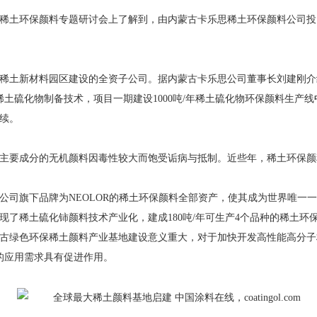
稀土环保颜料专题研讨会上了解到，由内蒙古卡乐思稀土环保颜料公司投
稀土新材料园区建设的全资子公司。据内蒙古卡乐思公司董事长刘建刚介
土硫化物制备技术，项目一期建设1000吨/年稀土硫化物环保颜料生产线
续。
主要成分的无机颜料因毒性较大而饱受诟病与抵制。近些年，稀土环保颜
维公司旗下品牌为NEOLOR的稀土环保颜料全部资产，使其成为世界唯
现了稀土硫化铈颜料技术产业化，建成180吨/年可生产4个品种的稀土环
古绿色环保稀土颜料产业基地建设意义重大，对于加快开发高性能高分子
的应用需求具有促进作用。