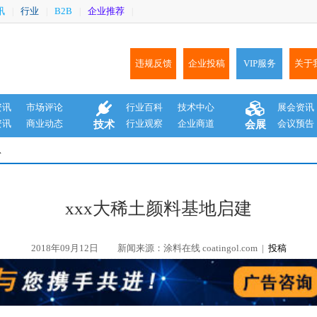
讯
行业
B2B
企业推荐
|
|
|
|
违规反馈
企业投稿
VIP服务
关于
资讯
市场评论
行业百科
技术中心
展会资讯
资讯
商业动态
行业观察
企业商道
会议预告
技术
会展
息
xxx大稀土颜料基地启建
2018年09月12日
新闻来源：涂料在线 coatingol.com |
投稿