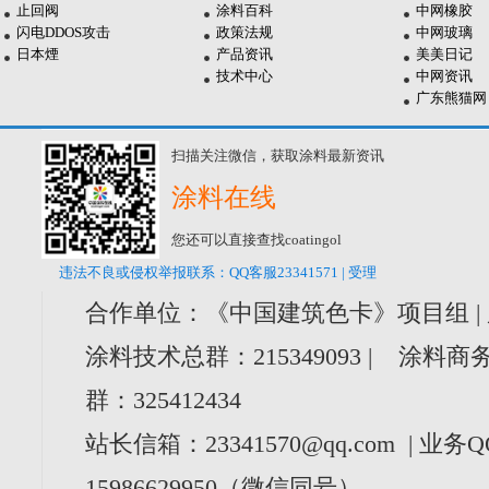
止回阀
涂料百科
中网橡胶
闪电DDOS攻击
政策法规
中网玻璃
日本煙
产品资讯
美美日记
技术中心
中网资讯
广东熊猫网
扫描关注微信，获取涂料最新资讯
涂料在线
您还可以直接查找coatingol
违法不良或侵权举报联系：QQ客服23341571 | 受理
合作单位：《中国建筑色卡》项目组 |
涂料技术总群：215349093 | 涂料商务
群：325412434
站长信箱：23341570@qq.com | 业务Q
15986629950（微信同号）