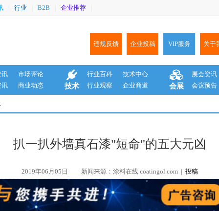
讯
行业
B2B
企业推荐
|
|
|
|
违规反馈
企业投稿
VIP服务
关于
资讯
市场评论
行业百科
技术中心
展会资讯
资讯
商业动态
行业观察
企业商道
会议预告
技术
会展
息
扒一扒外墙真石漆"短命"的五大元凶
2019年06月05日
新闻来源：涂料在线 coatingol.com |
投稿