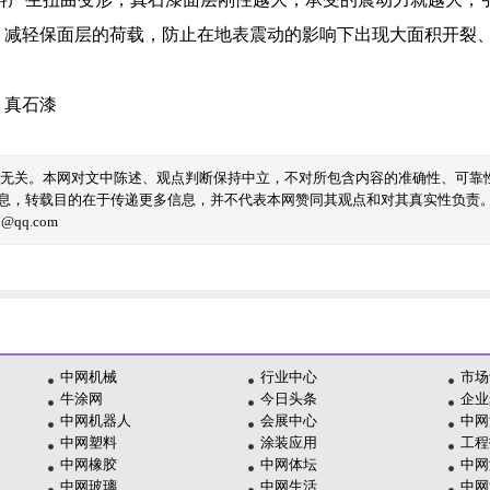
，减轻保面层的荷载，防止在地表震动的影响下出现大面积开裂
，
真石漆
线无关。本网对文中陈述、观点判断保持中立，不对所包含内容的准确性、可靠
息，转载目的在于传递更多信息，并不代表本网赞同其观点和对其真实性负责
qq.com
中网机械
行业中心
市场
牛涂网
今日头条
企业
中网机器人
会展中心
中网
中网塑料
涂装应用
工程
中网橡胶
中网体坛
中网
中网玻璃
中网生活
中网