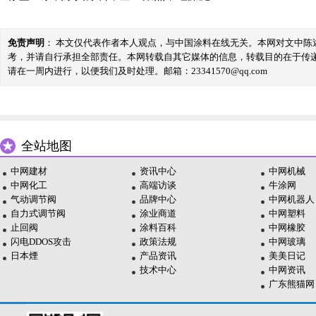
免责声明
： 本文仅代表作者本人观点，与中国涂料在线无关。本网对文中
考，并请自行承担全部责任。本网转载自其它媒体的信息，转载目的在于传
请在一周内进行，以便我们及时处理。邮箱：23341570@qq.com
全站地图
中网建材
资讯中心
中网机械
中网化工
高端访谈
牛涂网
气动调节阀
品牌中心
中网机器人
自力式调节阀
涂业商道
中网塑料
止回阀
涂料百科
中网橡胶
闪电DDOS攻击
政策法规
中网玻璃
日本煙
产品资讯
美美日记
技术中心
中网资讯
广东熊猫网