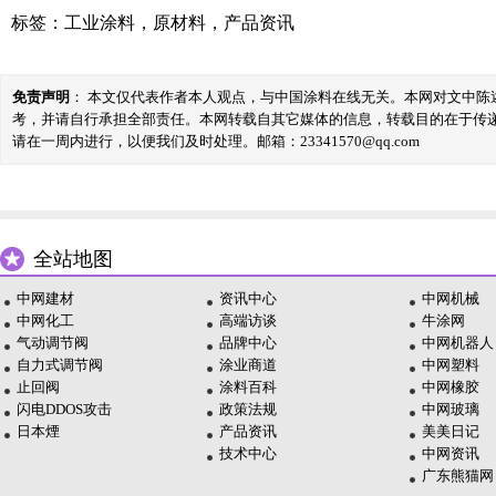
标签：
工业涂料
，
原材料
，
产品资讯
免责声明
： 本文仅代表作者本人观点，与中国涂料在线无关。本网对文中
考，并请自行承担全部责任。本网转载自其它媒体的信息，转载目的在于传
请在一周内进行，以便我们及时处理。邮箱：23341570@qq.com
全站地图
中网建材
资讯中心
中网机械
中网化工
高端访谈
牛涂网
气动调节阀
品牌中心
中网机器人
自力式调节阀
涂业商道
中网塑料
止回阀
涂料百科
中网橡胶
闪电DDOS攻击
政策法规
中网玻璃
日本煙
产品资讯
美美日记
技术中心
中网资讯
广东熊猫网