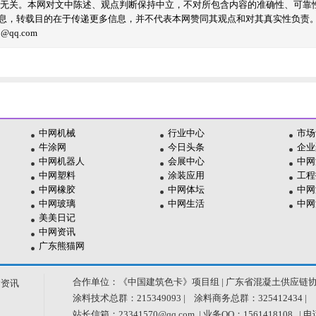
线无关。本网对文中陈述、观点判断保持中立，不对所包含内容的准确性、可靠
息，转载目的在于传递更多信息，并不代表本网赞同其观点和对其真实性负责
qq.com
中网机械
行业中心
市场
牛涂网
今日头条
企业
中网机器人
会展中心
中网
中网塑料
涂装应用
工程
中网橡胶
中网体坛
中网
中网玻璃
中网生活
中网
美美日记
中网资讯
广东熊猫网
合作单位：《中国建筑色卡》项目组 | 广东省混凝土供应链
新资讯
涂料技术总群：215349093 | 涂料商务总群：325412434 |
站长信箱：23341570@qq.com | 业务QQ：1561418108 