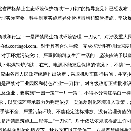
北省严格禁止生态环境保护领域“一刀切”的指导意见》已经发布
理实际需要，科学制定实施差异化管控措施和监管措施，坚决反
和行业：一是严禁民生领域环境管理“一刀切”。对涉及重大
coatingol.com
。对于具有合法手续、完成挥发性有机物深度
。对于环境污染突出、严重影响群众生产生活的，坚决依法予以
时及以下燃煤锅炉淘汰，在气、电源不能充足保障的情况下，不搞“
。应由各市人民政府统筹作出决定，采取机动车限行措施，并至
是严禁对工业园区和特色产业“一刀切”。对各级政府正式批准
及企业，要实施“一园一策”“一厂一策”，不得不分青红皂白一
要求，以资源环境承载力为判定依据，实施差别化环境准入政策，
。对手续不全、严重污染环境、不能稳定达标排放、没有治理价值
是严禁建筑施工工程停工“一刀切”。对于依法依规取得施工许可
管控措施到位的情况下，秋冬季可以正常施工。八是严禁错峰生产