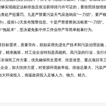
能够实现稳定达标排放且依法获得排污许可证的，要按照排放绩
查处严惩重罚。九是严禁重污染天气应急响应“一刀切”。要严
)，提前1-2天发布预警信息。十是严禁督察执法检查“一刀切”
治”等“拖延术”，坚决避免集中停工停业停产等简单粗暴行为。
标需求，质量导向，鼓励采用先进生产技术和污染治理设施，
导，精准施策，对工业企业特别是高能耗、高污染的行业，实行
压非保民工作方案，优先确保民生需求、扶贫攻坚、重点项目等
微企业，加大扶持力度，对资源环境效率低、排放总量大、污染
加大环保投入，倒逼政府投入足够人力、物力、精力。