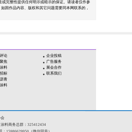
性或完整性提供任何明示或暗示的保证。请读者仅作参
。如因作品内容、版权和其它问题需要同本网联系的，
评论
企业投稿
聚焦
广告服务
涂料
展会合作
招标
联系我们
沥青
涂料
协会
 涂料商务总群：325412434
| 电话：15986629950（微信同号）