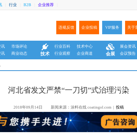
讯
行业
B2B
企业推荐
|
|
|
|
违规反馈
企业投稿
VIP服务
关于
资讯
市场评论
行业百科
技术中心
展会资讯
资讯
商业动态
行业观察
企业商道
会议预告
技术
会展
息
河北省发文严禁“一刀切”式治理污染
2018年09月14日
新闻来源：涂料在线 coatingol.com |
投稿