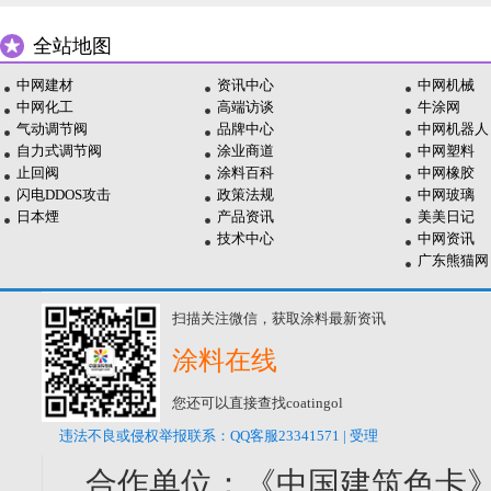
全站地图
中网建材
资讯中心
中网机械
中网化工
高端访谈
牛涂网
气动调节阀
品牌中心
中网机器人
自力式调节阀
涂业商道
中网塑料
止回阀
涂料百科
中网橡胶
闪电DDOS攻击
政策法规
中网玻璃
日本煙
产品资讯
美美日记
技术中心
中网资讯
广东熊猫网
扫描关注微信，获取涂料最新资讯
涂料在线
您还可以直接查找coatingol
违法不良或侵权举报联系：QQ客服23341571 | 受理
合作单位：《中国建筑色卡》