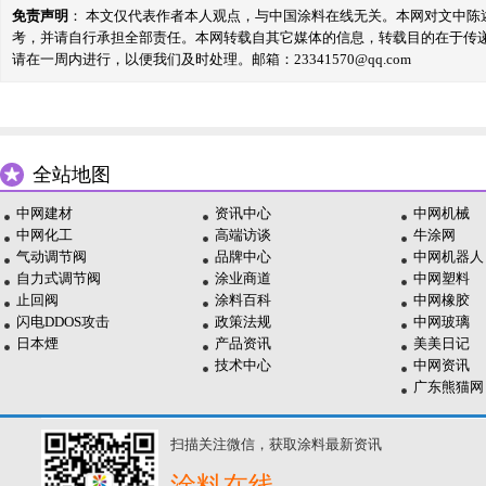
免责声明
： 本文仅代表作者本人观点，与中国涂料在线无关。本网对文中
考，并请自行承担全部责任。本网转载自其它媒体的信息，转载目的在于传
请在一周内进行，以便我们及时处理。邮箱：23341570@qq.com
全站地图
中网建材
资讯中心
中网机械
中网化工
高端访谈
牛涂网
气动调节阀
品牌中心
中网机器人
自力式调节阀
涂业商道
中网塑料
止回阀
涂料百科
中网橡胶
闪电DDOS攻击
政策法规
中网玻璃
日本煙
产品资讯
美美日记
技术中心
中网资讯
广东熊猫网
扫描关注微信，获取涂料最新资讯