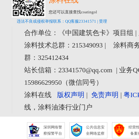
涂料在线
您还可以直接查找coatingol
违法不良或侵权举报联系：QQ客服23341571 | 受理
合作单位：《中国建筑色卡》项目组 |
涂料技术总群：215349093 | 涂料商务
群：325412434
站长信箱：23341570@qq.com | 业务Q
15986629950（微信同号）
涂料在线
版权声明
|
免责声明
|
粤IC
线，涂料油漆行业门户
深圳网络警
公共信息安
经营
察报警平台
全网络监察
备案