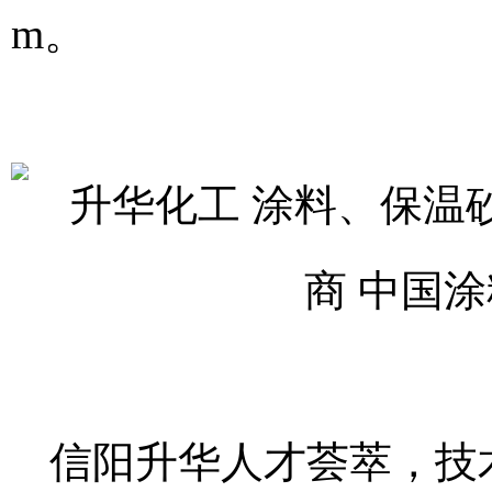
m
。
信阳升华
人才荟萃，技