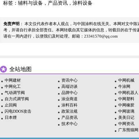
标签：
辅料与设备
，
产品资讯
，
涂料设备
免责声明
： 本文仅代表作者本人观点，与中国涂料在线无关。本网对文中
考，并请自行承担全部责任。本网转载自其它媒体的信息，转载目的在于传
请在一周内进行，以便我们及时处理。邮箱：23341570@qq.com
全站地图
中网建材
资讯中心
中网机械
中网化工
高端访谈
牛涂网
气动调节阀
品牌中心
中网机器人
自力式调节阀
涂业商道
中网塑料
止回阀
涂料百科
中网橡胶
闪电DDOS攻击
政策法规
中网玻璃
日本煙
产品资讯
美美日记
技术中心
中网资讯
广东熊猫网