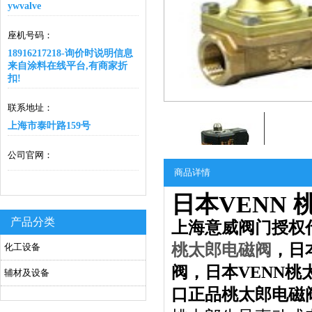
ywvalve
座机号码：
18916217218-询价时说明信息
来自涂料在线平台,有商家折
扣!
联系地址：
上海市泰叶路159号
公司官网：
商品详情
日本VENN
产品分类
上海意威阀门授权
桃太郎电磁阀
，日
化工设备
阀，日本VENN
辅材及设备
口正品桃太郎电磁