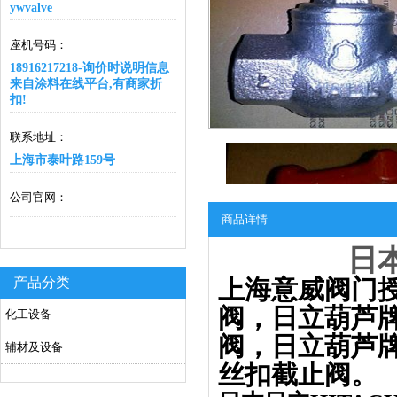
ywvalve
座机号码：
18916217218-询价时说明信息
来自涂料在线平台,有商家折
扣!
联系地址：
上海市泰叶路159号
公司官网：
商品详情
日
产品分类
上海意威阀门
阀，日立葫芦
化工设备
阀，日立葫芦牌
辅材及设备
丝扣截止阀。