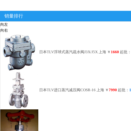
销量排行
向左
向右
日本TLV浮球式蒸汽疏水阀J3X/J5X 上海
￥
1660
起批
日本TLV进口蒸汽减压阀COSR-16 上海
￥
7990
起批：
1