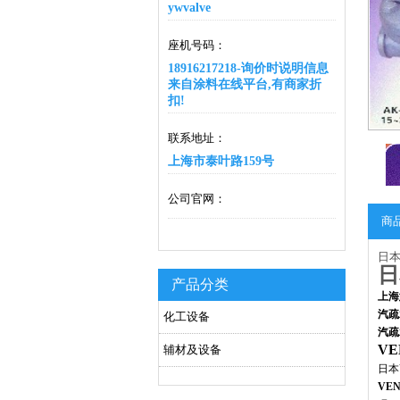
ywvalve
座机号码：
18916217218-询价时说明信息
来自涂料在线平台,有商家折
扣!
联系地址：
上海市泰叶路159号
公司官网：
商
日本
日
产品分类
上海
汽疏
化工设备
汽疏
V
辅材及设备
日本
VE