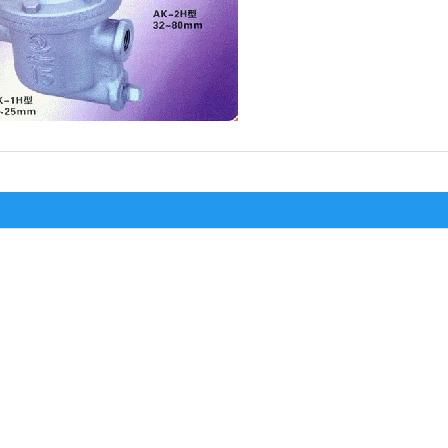
OSR-16 上海
￥
7990
起批：
1.00
台