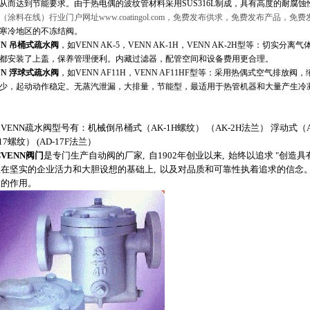
从而达到节能要求。由于热电偶的波纹管材料采用SUS316L制成，具有高度的耐腐
（涂料在线）行业门户网址www.coatingol.com，免费发布供求，免费发布产品，免
于寒冷地区的不冻结阀。
NN 吊桶式疏水阀
，如VENN AK-5，VENN AK-1H，VENN AK-2H型等：切
都安装了上盖，保养管理便利。内藏过滤器，配管空间和设备费用更合理。
NN 浮球式疏水阀
，如VENN AF11H，VENN AF11HF型等：采用热偶式空气排
少，起动动作稳定。无蒸汽泄漏，大排量，节能型，最适用于热管机器和大量产生冷
VENN疏水阀型号有：机械倒吊桶式（AK-1H螺纹） （AK-2H法兰） 浮动式（AF-1
-17螺纹） (AD-17F法兰）
本
VENN
阀门
是专门生产自动阀的厂家, 自1902年创业以来, 始终以追求 "创造
在坚实的企业活力和大胆设想的基础上, 以及对品质和可靠性执着追求的信念。
大的作用。