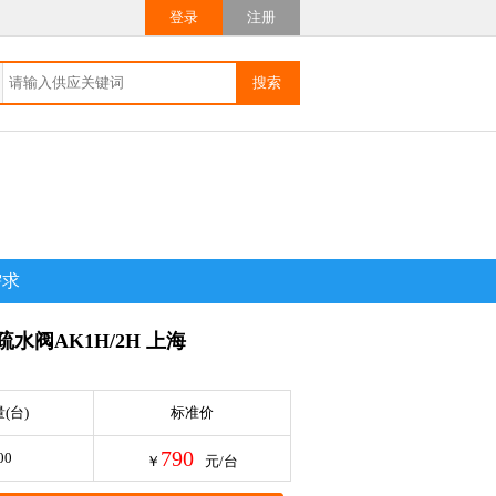
登录
注册
需求
水阀AK1H/2H 上海
(台)
标准价
790
00
￥
元/台