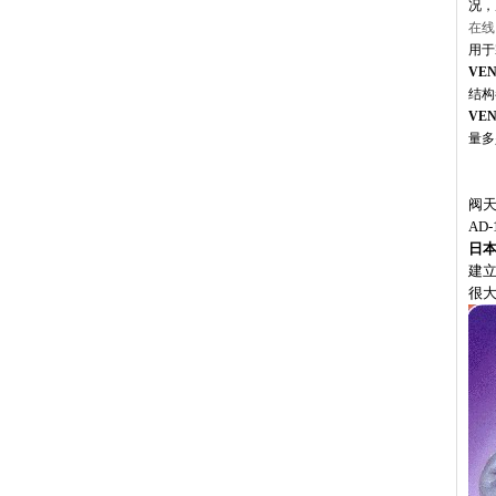
况，
在线
用
VE
结构
VE
量多
阀天
AD
日
建立
很