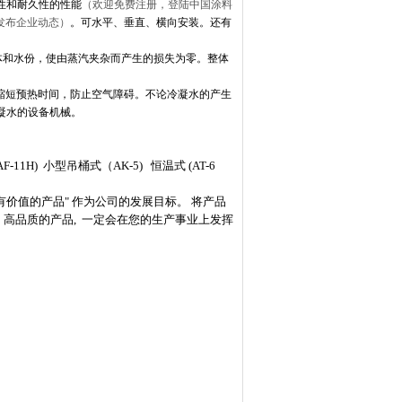
蚀性和耐久性的性能
（欢迎免费注册，登陆中国涂料
费发布企业动态）
。可水平、垂直、横向安装。还有
实分离气体和水份，使由蒸汽夹杂而产生的损失为零。整体
放阀，缩短预热时间，防止空气障碍。不论冷凝水的产生
凝水的设备机械。
1H) 小型吊桶式（AK-5) 恒温式 (AT-6
具有价值的产品" 作为公司的发展目标。 将产品
高品质的产品, 一定会在您的生产事业上发挥