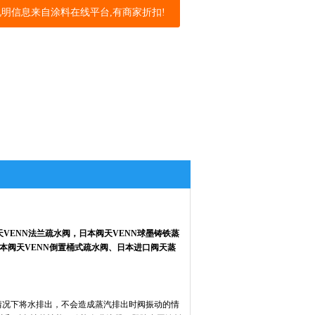
说明信息来自涂料在线平台,有商家折扣!
VENN法兰疏水阀，日本阀天VENN球墨铸铁蒸
日本阀天VENN倒置桶式疏水阀、日本进口阀天蒸
10℃的情况下将水排出，不会造成蒸汽排出时阀振动的情