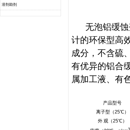
溶剂助剂
无泡铝缓蚀剂
计的环保型高
成分，
不含硫
有
优异的铝合
属加工液、有
产品型号
离子型（25℃）
外 观（25℃）
3