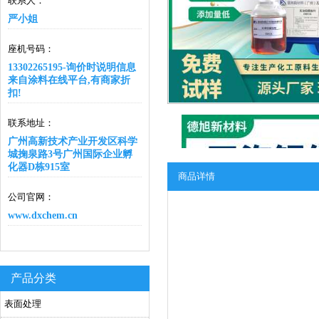
联系人：
严小姐
座机号码：
13302265195-询价时说明信息
来自涂料在线平台,有商家折
扣!
联系地址：
广州高新技术产业开发区科学
城掬泉路3号广州国际企业孵
化器D栋915室
商品详情
公司官网：
www.dxchem.cn
产品分类
表面处理