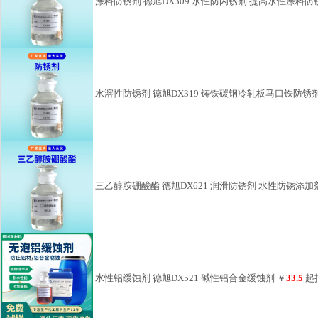
涂料防锈剂 德旭DX309 水性防闪锈剂 提高水性涂料防
水溶性防锈剂 德旭DX319 铸铁碳钢冷轧板马口铁防锈
三乙醇胺硼酸酯 德旭DX621 润滑防锈剂 水性防锈添加
水性铝缓蚀剂 德旭DX521 碱性铝合金缓蚀剂
￥
33.5
起