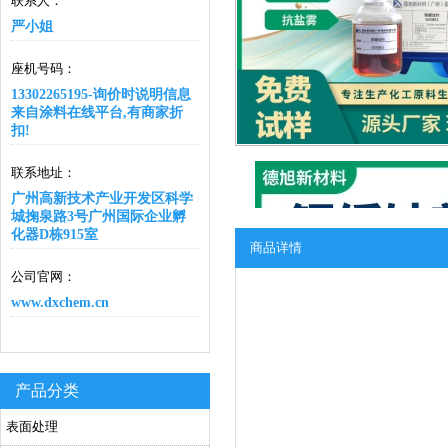
联系人：
严小姐
座机号码：
13302265195-询价时说明信息
来自涂料在线平台,有商家折
扣!
联系地址：
广州高新技术产业开发区科学
城掬泉路3号广州国际企业孵
化器D栋915室
商品详情
公司官网：
www.dxchem.cn
产品分类
表面处理