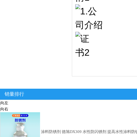
销量排行
向左
向右
水溶性防锈剂 德旭DX319 铸铁碳钢冷轧板马口铁防锈