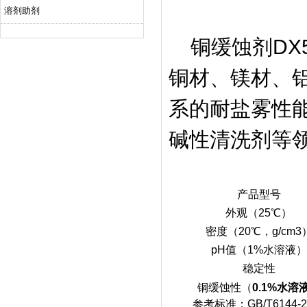
溶剂助剂
铜缓蚀剂DX5
铜材、镁材、
系的耐盐雾性
碱性清洗
剂等
产品型号
外观（25℃）
密度（20℃，g/cm3
pH值（1%水溶液）
稳定性
铜缓蚀性（
0.1%水溶
参考标准：GB/T6144-2